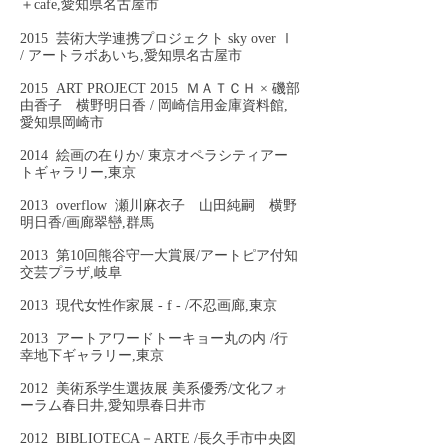
＋cafe,愛知県名古屋市
2015 芸術大学連携プロジェクト sky over Ⅰ
/ アートラボあいち,愛知県名古屋市
2015 ART PROJECT 2015 ＭＡＴＣＨ × 磯部
由香子 横野明日香 / 岡崎信用金庫資料館,
愛知県岡崎市
2014 絵画の在りか/ 東京オペラシティアー
トギャラリー,東京
2013 overflow 瀬川麻衣子 山田純嗣 横野
明日香/画廊翠巒,群馬
2013 第10回熊谷守一大賞展/アートピア付知
交芸プラザ,岐阜
2013 現代女性作家展 - f - /不忍画廊,東京
2013 アートアワードトーキョー丸の内 /行
幸地下ギャラリー,東京
2012 美術系学生選抜展 美系優秀/文化フォ
ーラム春日井,愛知県春日井市
2012 BIBLIOTECA－ARTE /長久手市中央図