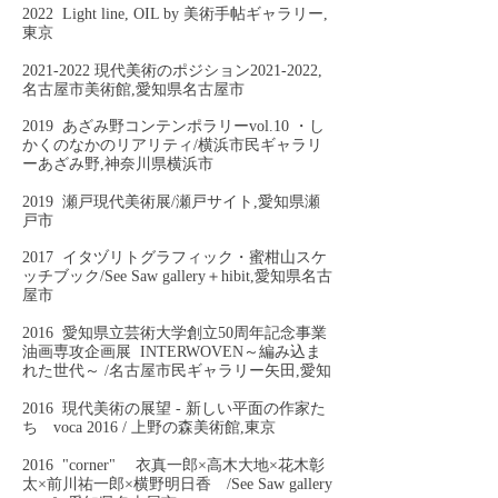
2022 Light line, OIL by 美術手帖ギャラリー,
東京
2021-2022
現代美術のポジション2021-2022,
名古屋市美術館,愛知県名古屋市
2019 あざみ野コンテンポラリーvol.10 ・し
かくのなかのリアリティ/横浜市民ギャラリ
ーあざみ野,神奈川県横浜市
2019 瀬戸現代美術展/瀬戸サイト,愛知県瀬
戸市
2017 イタヅリトグラフィック・蜜柑山スケ
ッチブック/See Saw gallery＋hibit,愛知県名古
屋市
2016 愛知県立芸術大学創立50周年記念事業
油画専攻企画展 INTERWOVEN～編み込ま
れた世代～ /名古屋市民ギャラリー矢田,愛知
2016 現代美術の展望 - 新しい平面の作家た
ち voca 2016 / 上野の森美術館,東京
2016 "corner" 衣真一郎×高木大地×花木彰
太×前川祐一郎×横野明日香 /See Saw gallery