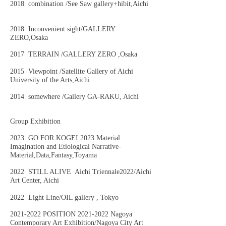
2018 combination /See Saw gallery+hibit,Aichi
2018 Inconvenient sight/GALLERY
ZERO,Osaka
2017 TERRAIN /GALLERY ZERO ,Osaka
2015 Viewpoint /Satellite Gallery of Aichi
University of the Arts,Aichi
2014 somewhere /Gallery GA-RAKU, Aichi
Group Exhibition
2023 GO FOR KO
GEI 2023 Material
Imagination and Etiological Narrative-
Material,Data,Fantasy,Toyama
2
022 STILL ALIVE Aichi Triennale2022/Aichi
Art Center, Aichi
2022 Light Line/OIL gallery , Tokyo
2021-2022
POSITION
2021-2022
Nagoya
Contemporary Art Exhibition/Nagoya City Art