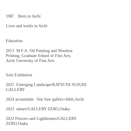
1987 Born in Aichi
Lives and works in Aichi
Education
2013 M.F.A. Oil Painting and Woodcut
Printing, Graduate School of Fine Arts,
Aichi University of Fine Arts
Solo Exhibition
2025 Emerging Landscape/KATSUYA SUSUKI
GALLERY
2024 accumulate /See Saw gallery+hibit,Aichi
2023 nature/GALLERY ZERO,Osaka
2
022 Flowers and Lighthouses/GALLERY
ZERO,Osaka